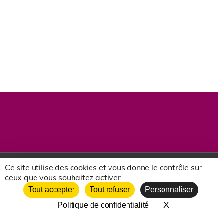
Ce site utilise des cookies et vous donne le contrôle sur
twitter
facebook
vimeo
CC-BY-NC 2018-2026 | Francas de
ceux que vous souhaitez activer
Haute-Loire |
mentions legales
|
Tout accepter
Tout refuser
Personnaliser
politique de confidentialité
X
Masquer le 
Politique de confidentialité