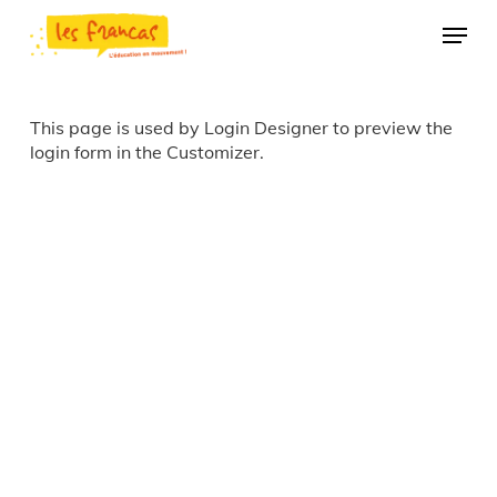
Skip
Panneau de gestion des cookies
Menu
to
main
content
This page is used by Login Designer to preview the
login form in the Customizer.