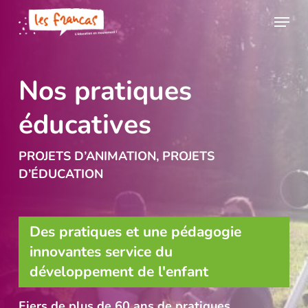
Skip
Panneau de gestion des cookies
Menu
to
main
content
Nos pratiques
éducatives
PROJETS D’ANIMATION, PROJETS
D’ÉDUCATION
Des pratiques et une pédagogie
innovantes service du
développement de l'enfant
Fiers de plus de 60 ans de pratiques