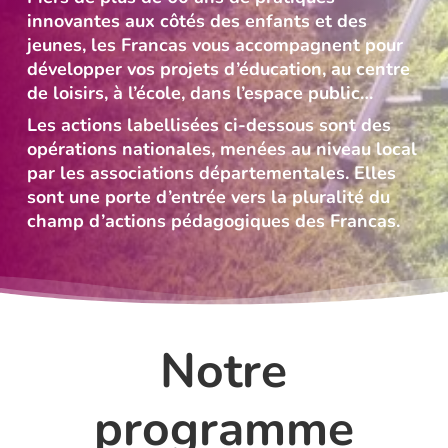
innovantes aux côtés des enfants et des
jeunes, les Francas vous accompagnent pour
développer vos projets d’éducation, au centre
de loisirs, à l’école, dans l’espace public…
Les actions labellisées ci-dessous sont des
opérations nationales, menées au niveau local
par les associations départementales. Elles
sont une porte d’entrée vers la pluralité du
champ d’actions pédagogiques des Francas.
Notre
programme