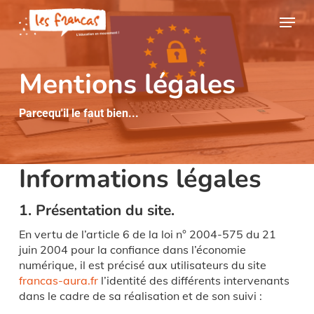
Skip
Panneau de gestion des cookies
Menu
to
main
content
Mentions légales
Parcequ'il le faut bien...
Informations légales
1. Présentation du site.
En vertu de l’article 6 de la loi n° 2004-575 du 21
juin 2004 pour la confiance dans l’économie
numérique, il est précisé aux utilisateurs du site
francas-aura.fr
l’identité des différents intervenants
dans le cadre de sa réalisation et de son suivi :