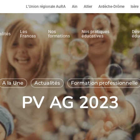
L’Union régionale AuRA
Ain
Allier
Ardèche-Drôme
Isère
Les
Nos
Nos pratiques
Dév
alités
Francas
formations
éducatives
édu
A la Une
Actualités
Formation professionnelle
PV AG 2023