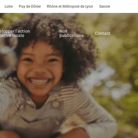
Loire
Puy de Dôme
Rhône et Métropole de Lyon
Savoie
elopper l’action
Nos
Contact
cative locale
publications