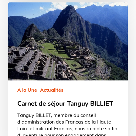
Carnet
de
séjour
Tanguy
BILLIET
A la Une
Actualités
Carnet de séjour Tanguy BILLIET
Tanguy BILLET, membre du conseil
d'administration des Francas de la Haute
Loire et militant Francas, nous raconte sa fin
d' aventure pour son engagement dans…