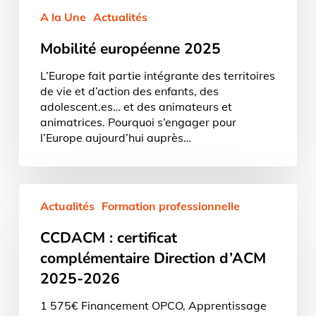
A la Une
Actualités
Mobilité européenne 2025
L’Europe fait partie intégrante des territoires
de vie et d’action des enfants, des
adolescent.es… et des animateurs et
animatrices. Pourquoi s’engager pour
l’Europe aujourd’hui auprès…
CCDACM
Actualités
Formation professionnelle
:
certificat
CCDACM : certificat
complémentaire
Direction
complémentaire Direction d’ACM
d’ACM
2025-2026
2025-
2026
1 575€ Financement OPCO, Apprentissage