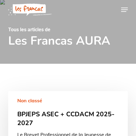
Skip
Panneau de gestion des cookies
Menu
to
main
content
Tous les articles de
Les Francas AURA
BPJEPS
Non classé
ASEC
+
BPJEPS ASEC + CCDACM 2025-
CCDACM
2025-
2027
2027
Le Brevet Professionnel de la Jeunesse de